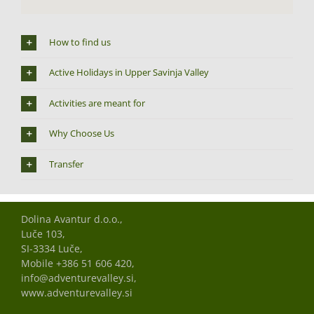
How to find us
Active Holidays in Upper Savinja Valley
Activities are meant for
Why Choose Us
Transfer
Dolina Avantur d.o.o.,
Luče 103,
SI-3334 Luče,
Mobile +386 51 606 420,
info@adventurevalley.si,
www.adventurevalley.si