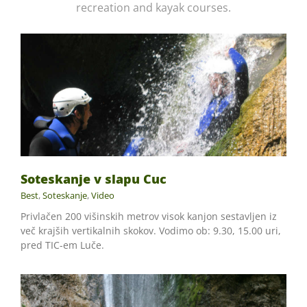
recreation and kayak courses.
Soteskanje v slapu Cuc
Best
,
Soteskanje
,
Video
Privlačen 200 višinskih metrov visok kanjon sestavljen iz
več krajših vertikalnih skokov. Vodimo ob: 9.30, 15.00 uri,
pred TIC-em Luče.