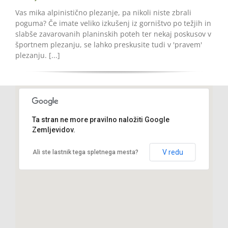
Vas mika alpinistično plezanje, pa nikoli niste zbrali
poguma? Če imate veliko izkušenj iz gorništvo po težjih in
slabše zavarovanih planinskih poteh ter nekaj poskusov v
športnem plezanju, se lahko preskusite tudi v 'pravem'
plezanju. [...]
Ta stran ne more pravilno naložiti Google
Adventure Valley, 103 Luče, SI-3334 Luče,
Zemljevidov.
Slovenija
V redu
Ali ste lastnik tega spletnega mesta?