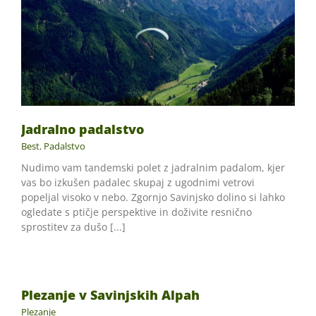
Jadralno padalstvo
Best
,
Padalstvo
Nudimo vam tandemski polet z jadralnim padalom, kjer
vas bo izkušen padalec skupaj z ugodnimi vetrovi
popeljal visoko v nebo. Zgornjo Savinjsko dolino si lahko
ogledate s ptičje perspektive in doživite resnično
sprostitev za dušo [...]
Plezanje v Savinjskih Alpah
Plezanje