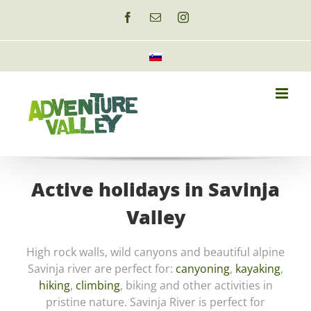
Skip
to
Facebook
Email
Instagram
content
Active holidays in Savinja
Valley
High rock walls, wild canyons and beautiful alpine
Savinja river are perfect for:
canyoning
,
kayaking
,
hiking
,
climbing
, biking and other activities in
pristine nature. Savinja River is perfect for